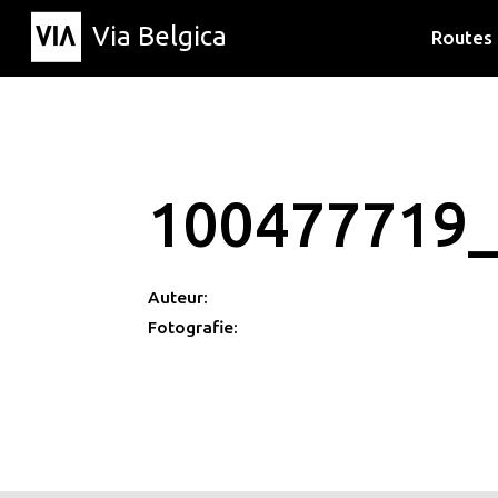
Via Belgica
Routes
Luisterr
Wandelr
Fietsrou
100477719
Auteur:
Fotografie: