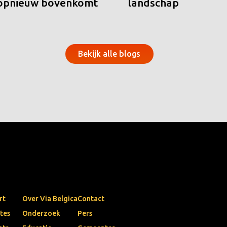
 opnieuw bovenkomt
landschap
Bekijk alle blogs
rt
Over Via Belgica
Contact
tes
Onderzoek
Pers