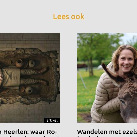
Lees ook
artikel
n Heerlen: waar Ro-
Wandelen met ezels