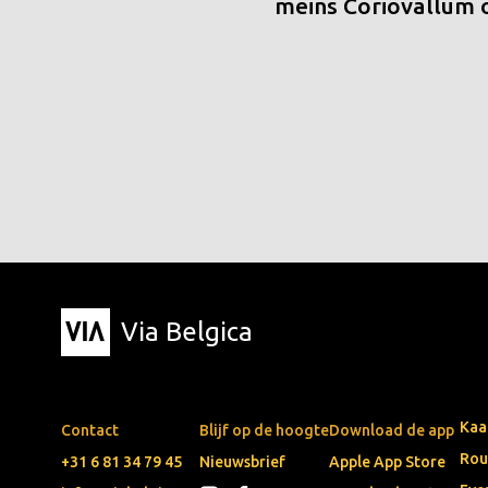
meins Coriovallum
Via Belgica
Kaa
Contact
Blijf op de hoogte
Download de app
Rou
+31 6 81 34 79 45
Nieuwsbrief
Apple App Store