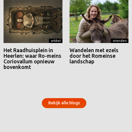
artikel
vrienden
Het Raadhuisplein in
Wandelen met ezels
Heerlen: waar Ro-meins
door het Romeinse
Coriovallum opnieuw
landschap
bovenkomt
Bekijk alle blogs