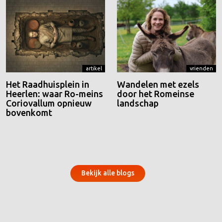
artikel
vrienden
Het Raadhuisplein in
Wandelen met ezels
Heerlen: waar Ro-meins
door het Romeinse
Coriovallum opnieuw
landschap
bovenkomt
Bekijk alle blogs