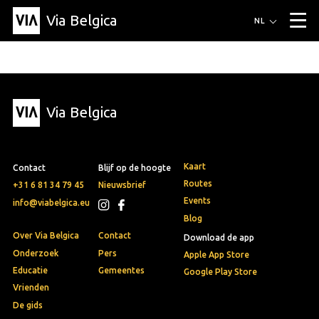
Via Belgica
Routes
NL
▼
Wandelroutes
Luisterroutes
Fietsroutes
Events
Blog
▼
Via Belgica
Vrienden
Educatie
Recept
Artikel
Over Via Belgica
▼
Over Via Belgica
Onderzoek
Vrienden
Educatie
De gids
Organisatie
▼
Kaart
Contact
Blijf op de hoogte
Gemeentes
Contact
Pers
Routes
+31 6 81 34 79 45
Nieuwsbrief
Events
info@viabelgica.eu
Blog
Over Via Belgica
Contact
Download de app
Onderzoek
Pers
Apple App Store
Educatie
Gemeentes
Google Play Store
Vrienden
De gids