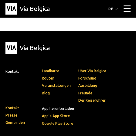
Via Belgica
Routen
DE
▼
Fahrradrouten
Wanderwege
Hörrouten
Veranstaltungen
Blog
▼
Via Belgica
Freunde
Bildung
Rezept
Artikel
Über Via Belgica
▼
Über Via Belgica
Der Reiseführer
Ausbildung
Forschung
Freunde
Organisation
▼
Landkarte
Über Via Belgica
Kontakt
Gemeinden
Kontakt
Presse
Routen
Forschung
Veranstaltungen
Ausbildung
Blog
Freunde
Der Reiseführer
Kontakt
App herunterladen
Presse
Apple App Store
Gemeinden
Google Play Store