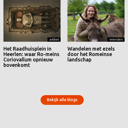
artikel
vrienden
Het Raadhuisplein in
Wandelen met ezels
Heerlen: waar Ro-meins
door het Romeinse
Coriovallum opnieuw
landschap
bovenkomt
Bekijk alle blogs