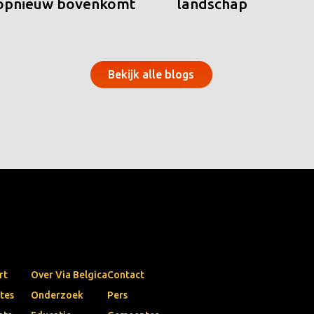
 opnieuw bovenkomt
landschap
Bekijk alle blogs
rt
Over Via Belgica
Contact
tes
Onderzoek
Pers