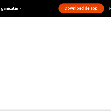
rganisatie
Download de app
▼
ntact
rs
emeentes