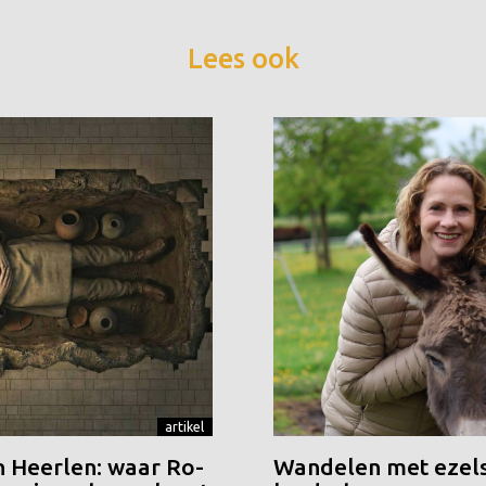
Lees ook
artikel
n Heerlen: waar Ro-
Wandelen met ezels