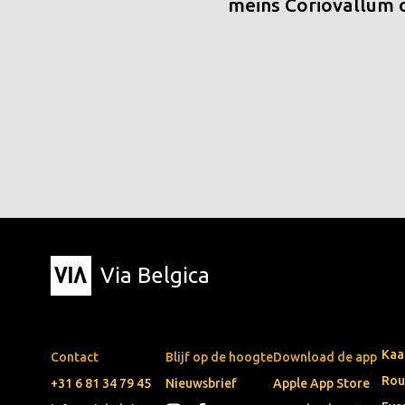
meins Coriovallum
Via Belgica
Kaa
Contact
Blijf op de hoogte
Download de app
Rou
+31 6 81 34 79 45
Nieuwsbrief
Apple App Store