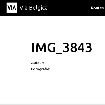
Via Belgica
Routes
Luisterr
Wandelr
Fietsrou
IMG_3843
Auteur:
Fotografie: