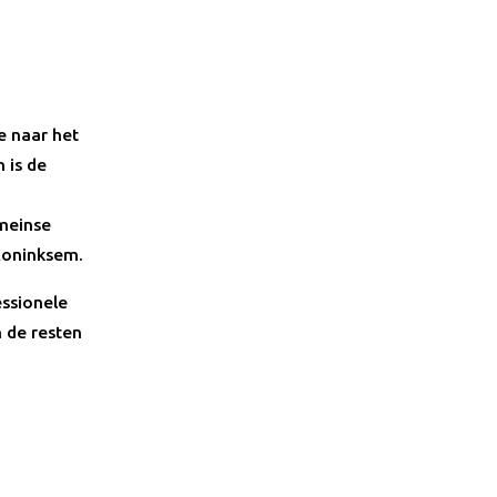
e naar het
 is de
omeinse
Koninksem.
essionele
 de resten