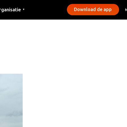
rganisatie
Download de app
▼
ntact
rs
emeentes