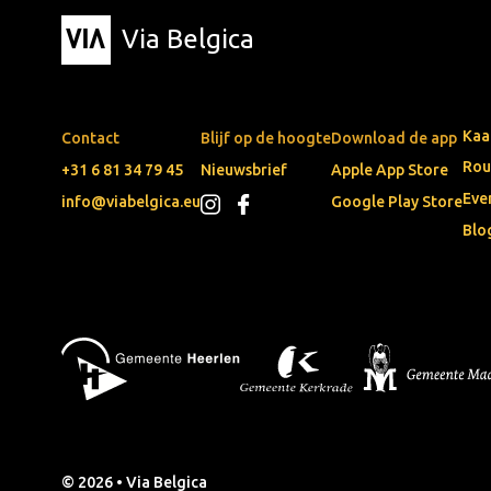
Via Belgica
Kaa
Contact
Blijf op de hoogte
Download de app
Rou
+31 6 81 34 79 45
Nieuwsbrief
Apple App Store
Eve
info@viabelgica.eu
Google Play Store
Blo
© 2026 • Via Belgica