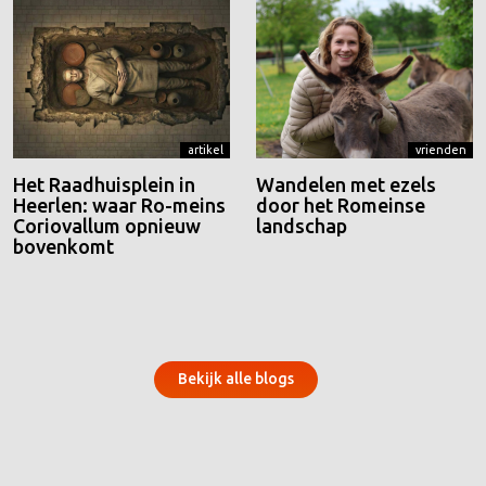
artikel
vrienden
Het Raadhuisplein in
Wandelen met ezels
Heerlen: waar Ro-meins
door het Romeinse
Coriovallum opnieuw
landschap
bovenkomt
Bekijk alle blogs