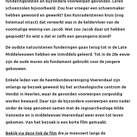
funderingsresten en bijzondere voorwerpen gevonden. Leren
schoenzolen bijvoorbeeld. Zou hier vroeger een schoenmaker
hebben gewoond en gewerkt? Een Kunraderstenen kruis (nog
helemaal intact) dat verwerkt was in de keldervloer van de
voormalige woning van Jacob. Wat zou Jacob daar uit hebben
gespookt? En wist u dat er zelfs een gevangenis stond?
De oudste natuurstenen funderingen gaan terug tot in de Late
Middeleeuwen hebben we inmiddels geleerd. Tot in de 20
eeuw
e
zijn de oude muren als fundament gebruikt voor de jongere
gebouwen.
Enkele leden van de heemkundevereniging Voerendaal zijn
onlangs op bezoek geweest bij het archeologische centrum de
Vondst in Heerlen, waar de gevonden voorwerpen zorgvuldig
worden bewaard. Daar zijn de bijzondere voorwerpen eens nader
onder de loep genomen samen met de regioarcheologe Hilde
Vanneste en is middeleeuws Voerendaal weer even tot leven
gekomen. Van het bezoek is een korte film gemaakt.
Bekijk via deze link de film
die je meevoert langs de