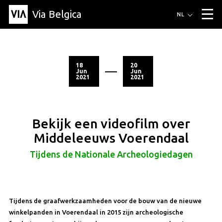
Via Belgica
Routes
NL
▼
Wandelroutes
Luisterroutes
Fietsroutes
Events
Blog
▼
18
20
Jun
Jun
2021
2021
Vrienden
Educatie
Recept
Artikel
Over Via Belgica
▼
Over Via Belgica
Onderzoek
Vrienden
Educatie
De gids
Organisatie
▼
Bekijk een videofilm over
Gemeentes
Contact
Pers
Middeleeuws Voerendaal
Tijdens de Nationale Archeologiedagen
Tijdens de graafwerkzaamheden voor de bouw van de nieuwe
winkelpanden in Voerendaal in 2015 zijn archeologische