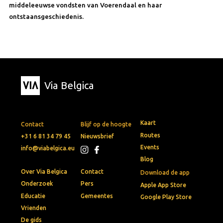
middeleeuwse vondsten van Voerendaal en haar
ontstaansgeschiedenis.
Via Belgica
Kaart
Contact
Blijf op de hoogte
Routes
+31 6 81 34 79 45
Nieuwsbrief
Events
info@viabelgica.eu
Blog
Over Via Belgica
Contact
Download de app
Onderzoek
Pers
Apple App Store
Educatie
Gemeentes
Google Play Store
Vrienden
De gids