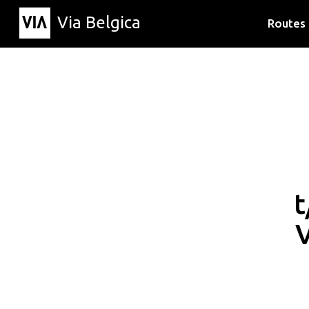
Via Belgica
Routes
Luisterr
Wandelr
Fietsrou
t
V