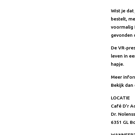
Wist je dat
bestelt, me
voormalig 
gevonden 
De VR-prese
leven in ee
hapje.
Meer infor
Bekijk dan
LOCATIE
Café D’r A
Dr. Nolenss
6351 GL Bo
WANNEER