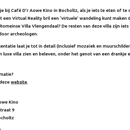
 je bij Café D’r Aowe Kino in Bocholtz, als je iets te eten of te 
t een Virtual Reality bril een ‘virtuele’ wandeling kunt maken
Romeinse Villa Vlengendaal? De resten van deze villa zijn iets
door archeologen.
ntatie laat je tot in detail (inclusief mozaïek en muurschilde
n luxe villa zien en beleven, onder het genot van een drankje 
matie?
 deze
website
.
owe Kino
traat 9
choltz
?