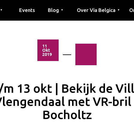
Events
Blog
Over Via Belgica
O
▼
▼
▼
outes
outes
tes
Artikel
Educatie
Recept
Vrienden
Over Via Belgica
Onderzoek
Educatie
Vrienden
De gids
Co
Pe
G
11
Okt
2019
/m 13 okt | Bekijk de Vil
lengendaal met VR-bril
Bocholtz