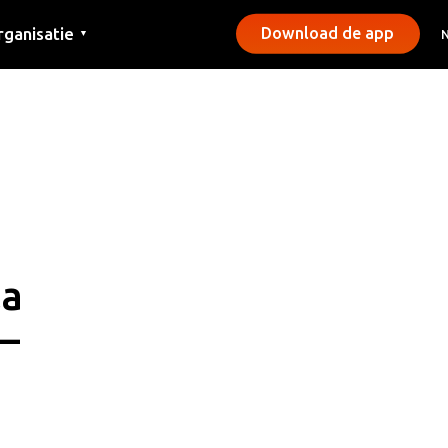
rganisatie
Download de app
▼
ntact
rs
emeentes
la
 –