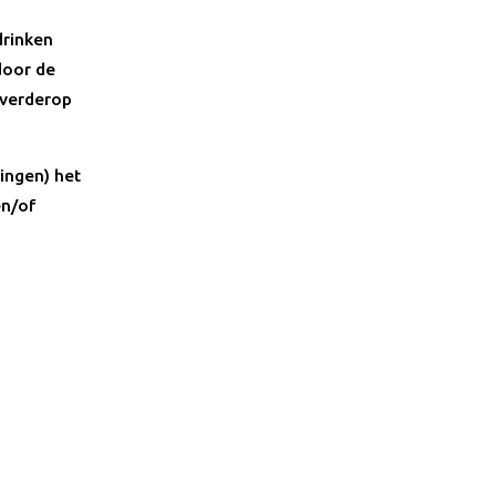
drinken
 door de
 verderop
ringen) het
en/of