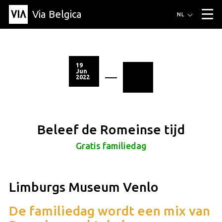
Via Belgica
Routes
NL
▼
Wandelroutes
Luisterroutes
Fietsroutes
Events
Blog
▼
19
Jun
2022
Vrienden
Educatie
Recept
Artikel
Over Via Belgica
▼
Over Via Belgica
Onderzoek
Vrienden
Educatie
De gids
Organisatie
▼
Beleef de Romeinse tijd
Gemeentes
Contact
Pers
Gratis familiedag
Limburgs Museum Venlo
De familiedag wordt een mix van