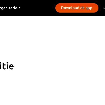
rganisatie
Download de app
▼
ntact
rs
emeentes
tie