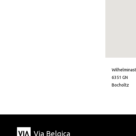
Wilhelminast
6351 GN
Bocholtz
Via Belgica