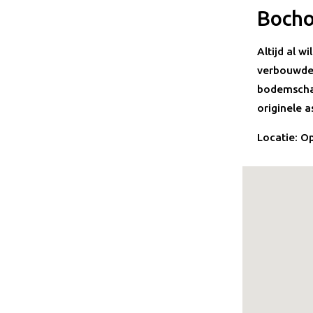
Bocho
Altijd al 
verbouwden
bodemschat
originele a
Locatie
: O