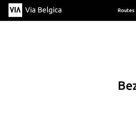
Via Belgica
Routes
Luisterr
Wandelr
Fietsrou
Be