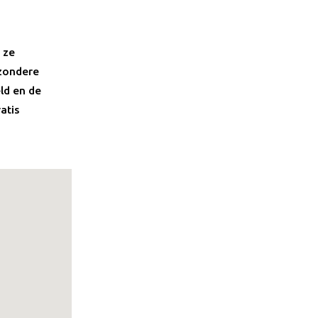
 ze
jzondere
ld en de
atis