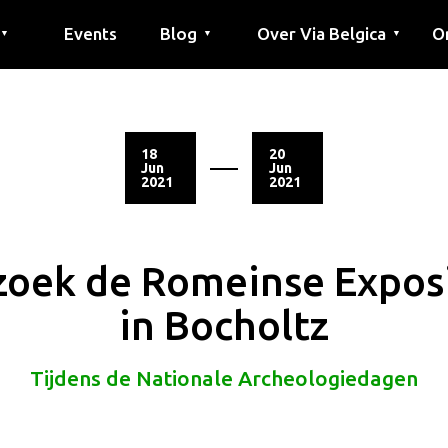
Events
Blog
Over Via Belgica
O
▼
▼
▼
outes
outes
tes
Artikel
Educatie
Recept
Vrienden
Over Via Belgica
Onderzoek
Educatie
Vrienden
De gids
Co
Pe
G
18
20
Jun
Jun
2021
2021
zoek de Romeinse Exposi
in Bocholtz
Tijdens de Nationale Archeologiedagen