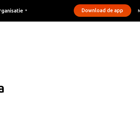
rganisatie
Download de app
▼
ntact
rs
emeentes
a