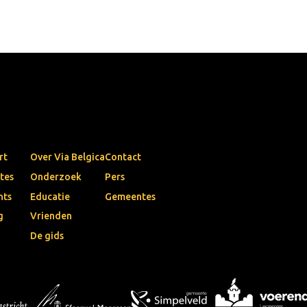
rt
Over Via Belgica
Contact
tes
Onderzoek
Pers
nts
Educatie
Gemeentes
g
Vrienden
De gids