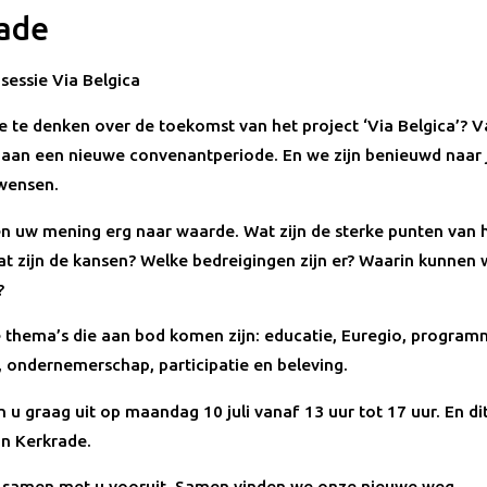
ade
sessie Via Belgica
 te denken over de toekomst van het project ‘Via Belgica’? 
 aan een nieuwe convenantperiode. En we zijn benieuwd naar
wensen.
n uw mening erg naar waarde. Wat zijn de sterke punten van 
at zijn de kansen? Welke bedreigingen zijn er? Waarin kunnen
?
e thema’s die aan bod komen zijn: educatie, Euregio, program
 ondernemerschap, participatie en beleving.
u graag uit op maandag 10 juli vanaf 13 uur tot 17 uur. En dit 
in Kerkrade.
 samen met u vooruit. Samen vinden we onze nieuwe weg.