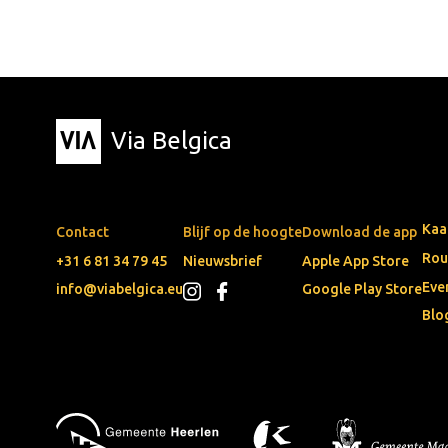
Via Belgica
Kaa
Contact
Blijf op de hoogte
Download de app
Rou
+31 6 81 34 79 45
Nieuwsbrief
Apple App Store
Eve
info@viabelgica.eu
Google Play Store
Blo