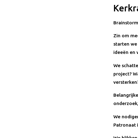
Kerkr
Brainstorm
Zin om mee
starten we
ideeën en 
We schatte
project? W
versterken
Belangrijk
onderzoek,
We nodigen 
Patronaat 
We blikken