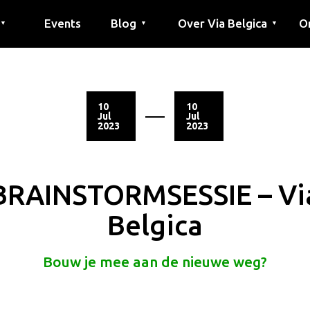
Events
Blog
Over Via Belgica
O
▼
▼
▼
outes
outes
tes
Artikel
Educatie
Recept
Vrienden
Over Via Belgica
Onderzoek
Educatie
Vrienden
De gids
Co
Pe
G
10
10
Jul
Jul
2023
2023
BRAINSTORMSESSIE – Vi
Belgica
Bouw je mee aan de nieuwe weg?