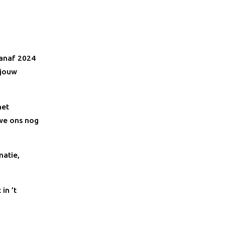
Vanaf 2024
 jouw
het
 we ons nog
matie,
in ’t