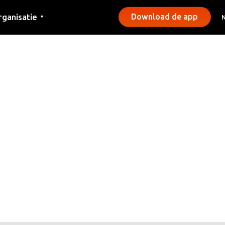
rganisatie
Download de app
▼
ntact
rs
emeentes