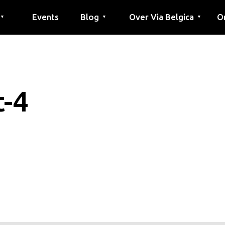
Events
Blog
Over Via Belgica
O
▼
▼
▼
outes
outes
tes
Artikel
Educatie
Recept
Vrienden
Over Via Belgica
Onderzoek
Educatie
Vrienden
De gids
Co
Pe
G
t-4