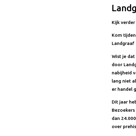
Landg
Kijk verder
Kom tijden
Landgraaf 
Wist je da
door Landg
nabijheid 
lang niet a
er handel 
Dit jaar he
Bezoekers 
dan 24.000 
over prehi