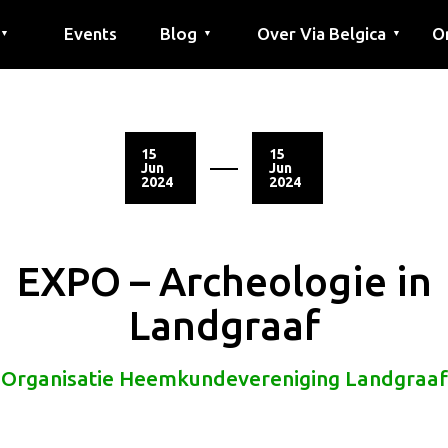
Events
Blog
Over Via Belgica
O
▼
▼
▼
outes
outes
tes
Artikel
Educatie
Recept
Vrienden
Over Via Belgica
Onderzoek
Educatie
Vrienden
De gids
Co
Pe
G
15
15
Jun
Jun
2024
2024
EXPO – Archeologie in
Landgraaf
Organisatie Heemkundevereniging Landgraaf