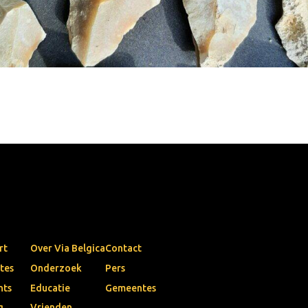
rt
Over Via Belgica
Contact
tes
Onderzoek
Pers
nts
Educatie
Gemeentes
g
Vrienden