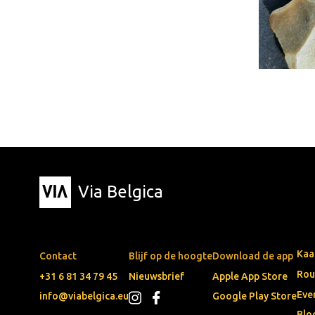
Via Belgica
Kaa
Contact
Blijf op de hoogte
Download de app
Rou
+31 6 81 34 79 45
Nieuwsbrief
Apple App Store
Eve
info@viabelgica.eu
Google Play Store
Blo