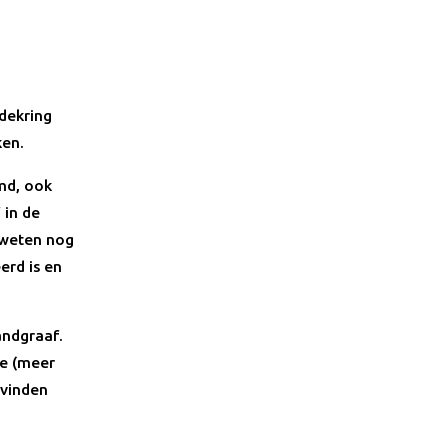
dekring
ken.
md, ook
 in de
 weten nog
erd is en
andgraaf.
e (meer
 vinden