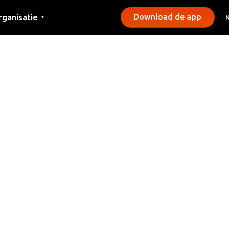
rganisatie
Download de app
▼
ntact
rs
emeentes