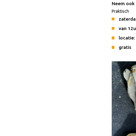
Neem ook e
Praktisch
zaterda
van 12u
locatie
gratis