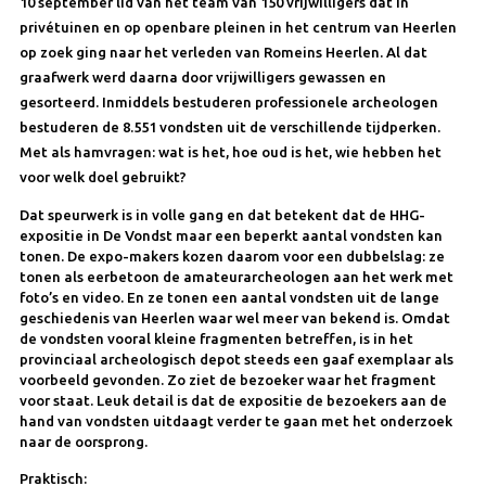
10 september lid van het team van 150 vrijwilligers dat in
privétuinen en op openbare pleinen in het centrum van Heerlen
op zoek ging naar het verleden van Romeins Heerlen. Al dat
graafwerk werd daarna door vrijwilligers gewassen en
gesorteerd. Inmiddels bestuderen professionele archeologen
bestuderen de 8.551 vondsten uit de verschillende tijdperken.
Met als hamvragen: wat is het, hoe oud is het, wie hebben het
voor welk doel gebruikt?
Dat speurwerk is in volle gang en dat betekent dat de HHG-
expositie in De Vondst maar een beperkt aantal vondsten kan
tonen. De expo-makers kozen daarom voor een dubbelslag: ze
tonen als eerbetoon de amateurarcheologen aan het werk met
foto’s en video. En ze tonen een aantal vondsten uit de lange
geschiedenis van Heerlen waar wel meer van bekend is. Omdat
de vondsten vooral kleine fragmenten betreffen, is in het
provinciaal archeologisch depot steeds een gaaf exemplaar als
voorbeeld gevonden. Zo ziet de bezoeker waar het fragment
voor staat. Leuk detail is dat de expositie de bezoekers aan de
hand van vondsten uitdaagt verder te gaan met het onderzoek
naar de oorsprong.
Praktisch: