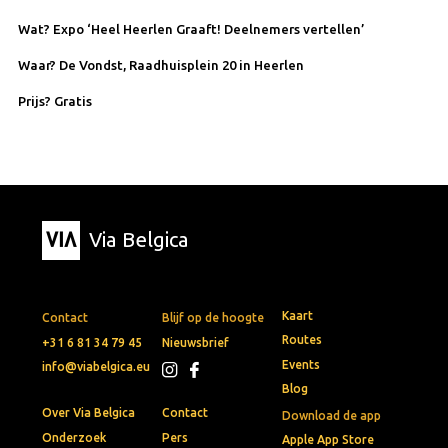
Wat? Expo ‘Heel Heerlen Graaft! Deelnemers vertellen’
Waar? De Vondst, Raadhuisplein 20 in Heerlen
Prijs? Gratis
Via Belgica
Kaart
Contact
Blijf op de hoogte
Routes
+31 6 81 34 79 45
Nieuwsbrief
Events
info@viabelgica.eu
Blog
Over Via Belgica
Contact
Download de app
Onderzoek
Pers
Apple App Store