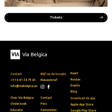
Tickets
Via Belgica
Kaart
Contact
Blijf op de hoogte
Routes
+31 6 81 34 79 45
Nieuwsbrief
Events
info@viabelgica.eu
Blog
Over Via Belgica
Contact
Download de app
Onderzoek
Pers
Apple App Store
Educatie
Gemeentes
Google Play Store