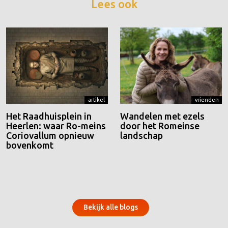
Lees ook
artikel
vrienden
Het Raadhuisplein in
Wandelen met ezels
Heerlen: waar Ro-meins
door het Romeinse
Coriovallum opnieuw
landschap
bovenkomt
Bekijk alle blogs