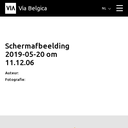
Via Belgica
Routes
NL
▼
Wandelroutes
Luisterroutes
Fietsroutes
Events
Blog
▼
Schermafbeelding
Vrienden
Educatie
Recept
Artikel
Over Via Belgica
▼
2019-05-20 om
Over Via Belgica
Onderzoek
Vrienden
Educatie
De gids
11.12.06
Organisatie
▼
Auteur:
Gemeentes
Contact
Pers
Fotografie: