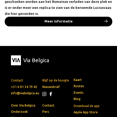
geschonken worden aan het Romeinse verleden van deze plek en
is er onder meer een replica te zien van de beroemde Luciusvaas
die hier gevonden is.
Meer informatie
Via Belgica
Kaart
Contact
Blijf op de hoogte
Routes
+31 6 81 34 79 45
Nieuwsbrief
Events
info@viabelgica.eu
Blog
Over Via Belgica
Contact
Download de app
Onderzoek
Pers
Apple App Store