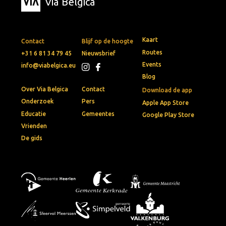
Via Belgica
Kaart
Contact
Blijf op de hoogte
Routes
+31 6 81 34 79 45
Nieuwsbrief
Events
info@viabelgica.eu
Blog
Over Via Belgica
Contact
Download de app
Onderzoek
Pers
Apple App Store
Educatie
Gemeentes
Google Play Store
Vrienden
De gids