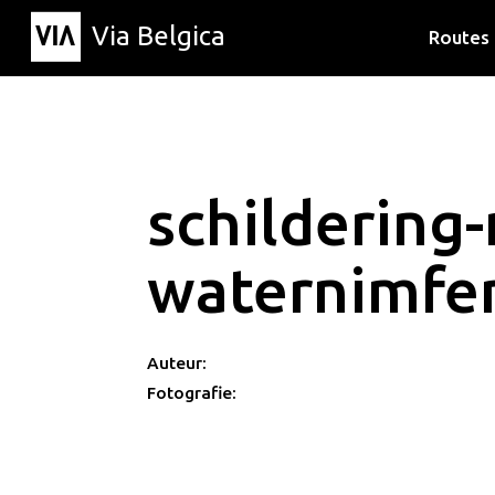
Via Belgica
Routes
Luisterr
Wandelr
Fietsrou
schildering
waternimf
Auteur:
Fotografie: