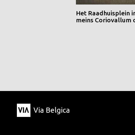
Het Raadhuisplein i
meins Coriovallum
Via Belgica