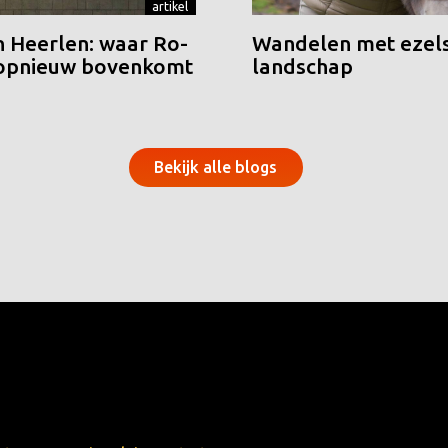
artikel
n Heerlen: waar Ro-
Wandelen met ezels
 opnieuw bovenkomt
landschap
Bekijk alle blogs