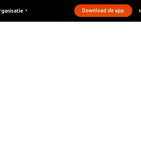
rganisatie
Download de app
▼
ntact
rs
emeentes