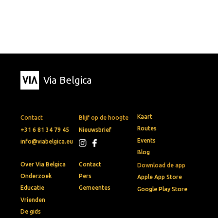
Via Belgica
Kaart
Contact
Blijf op de hoogte
Routes
+31 6 81 34 79 45
Nieuwsbrief
Events
info@viabelgica.eu
Blog
Over Via Belgica
Contact
Download de app
Onderzoek
Pers
Apple App Store
Educatie
Gemeentes
Google Play Store
Vrienden
De gids