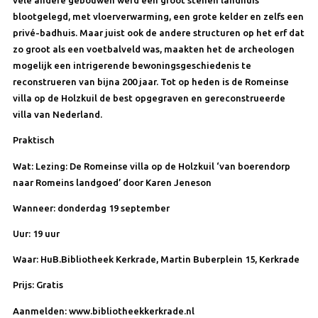
vele andere gebouwen werd een groot stenen landhuis
blootgelegd, met vloerverwarming, een grote kelder en zelfs een
privé-badhuis. Maar juist ook de andere structuren op het erf dat
zo groot als een voetbalveld was, maakten het de archeologen
mogelijk een intrigerende bewoningsgeschiedenis te
reconstrueren van bijna 200 jaar. Tot op heden is de Romeinse
villa op de Holzkuil de best opgegraven en gereconstrueerde
villa van Nederland.
Praktisch
Wat: Lezing: De Romeinse villa op de Holzkuil ‘van boerendorp
naar Romeins landgoed’ door Karen Jeneson
Wanneer: donderdag 19 september
Uur: 19 uur
Waar: HuB.Bibliotheek Kerkrade, Martin Buberplein 15, Kerkrade
Prijs: Gratis
Aanmelden: www.bibliotheekkerkrade.nl