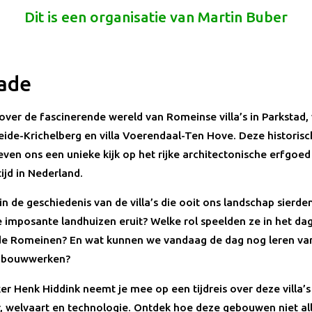
Dit is een organisatie van Martin Buber
ade
 over de fascinerende wereld van Romeinse villa’s in Parkstad
heide-Krichelberg en villa Voerendaal-Ten Hove. Deze historis
even ons een unieke kijk op het rijke architectonische erfgoed
ijd in Nederland.
n de geschiedenis van de villa’s die ooit ons landschap sierde
 imposante landhuizen eruit? Welke rol speelden ze in het dag
de Romeinen? En wat kunnen we vandaag de dag nog leren va
e bouwwerken?
r Henk Hiddink neemt je mee op een tijdreis over deze villa’s 
r, welvaart en technologie. Ontdek hoe deze gebouwen niet al