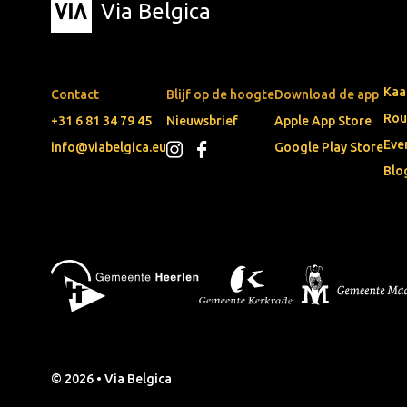
Via Belgica
Kaa
Contact
Blijf op de hoogte
Download de app
Rou
+31 6 81 34 79 45
Nieuwsbrief
Apple App Store
Eve
info@viabelgica.eu
Google Play Store
Blo
© 2026 • Via Belgica