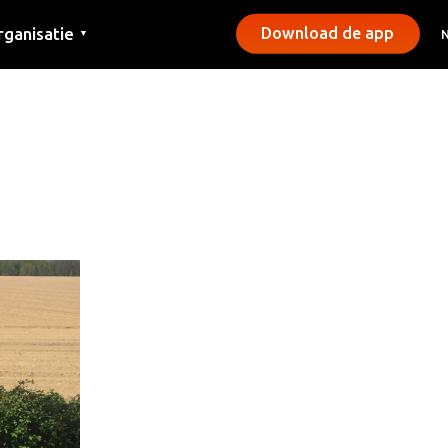
rganisatie
Download de app
▼
ntact
rs
emeentes