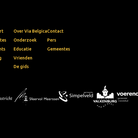
rt
Over Via Belgica
Contact
tes
Onderzoek
Pers
nts
Educatie
Gemeentes
g
Vrienden
De gids