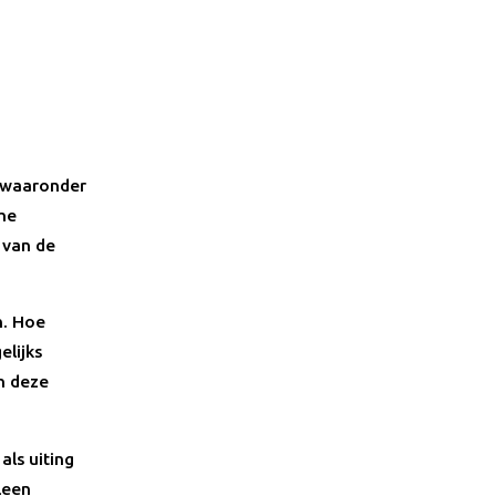
, waaronder
che
 van de
n. Hoe
elijks
n deze
als uiting
leen