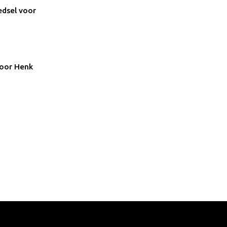
edsel voor
door Henk