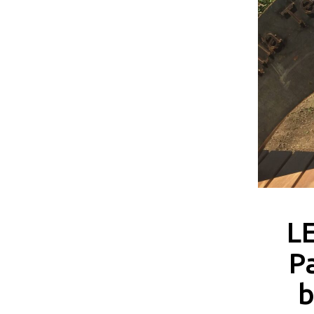
LE
P
b