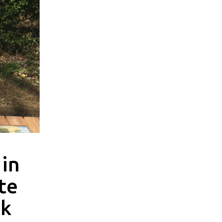
 in
te
nk