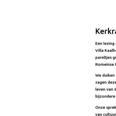
Kerkr
Een lezing
Villa Kaal
pareltjes g
Romeinse t
We duiken i
zagen deze
leven van 
bijzonder
Onze spreke
van cultuu