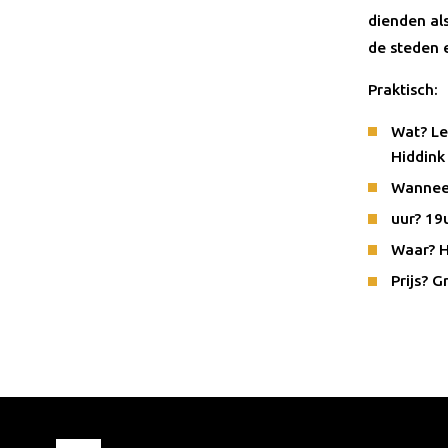
dienden al
de steden 
Praktisch:
Wat? Le
Hiddink
Wannee
uur? 19
Waar? H
Prijs? G