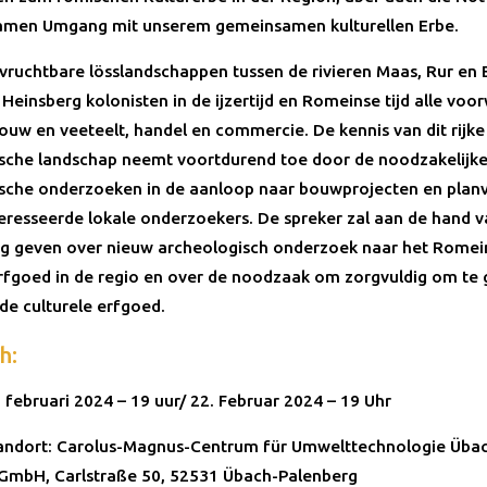
amen Umgang mit unserem gemeinsamen kulturellen Erbe.
 vruchtbare lösslandschappen tussen de rivieren Maas, Rur en 
t Heinsberg kolonisten in de ijzertijd en Romeinse tijd alle vo
ouw en veeteelt, handel en commercie. De kennis van dit rijke
sche landschap neemt voortdurend toe door de noodzakelijk
sche onderzoeken in de aanloop naar bouwprojecten en plan
eresseerde lokale onderzoekers. De spreker zal aan de hand va
leg geven over nieuw archeologisch onderzoek naar het Romei
erfgoed in de regio en over de noodzaak om zorgvuldig om te
de culturele erfgoed.
h:
 februari 2024 – 19 uur/ 22. Februar 2024 – 19 Uhr
andort: Carolus-Magnus-Centrum für Umwelttechnologie Üba
GmbH, Carlstraße 50, 52531 Übach-Palenberg