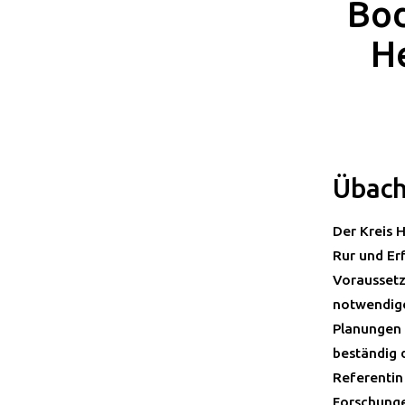
Bod
He
Übach
Der Kreis 
Rur und Er
Voraussetz
notwendig
Planungen 
beständig 
Referentin
Forschunge