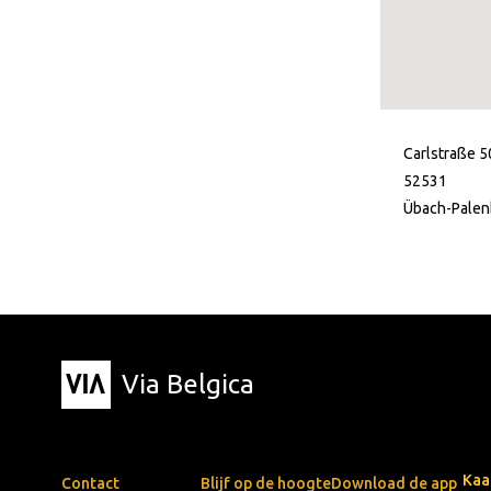
Carlstraße 5
52531
Übach-Palen
Via Belgica
Kaa
Contact
Blijf op de hoogte
Download de app