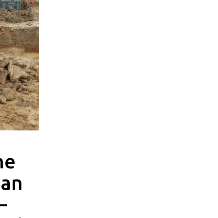
he
 an
–