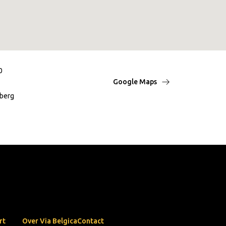
0
Google Maps
berg
rt
Over Via Belgica
Contact