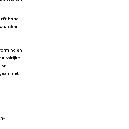
Erft bood
orwaarden
e
vorming en
n talrijke
nse
 gaan met
ch-