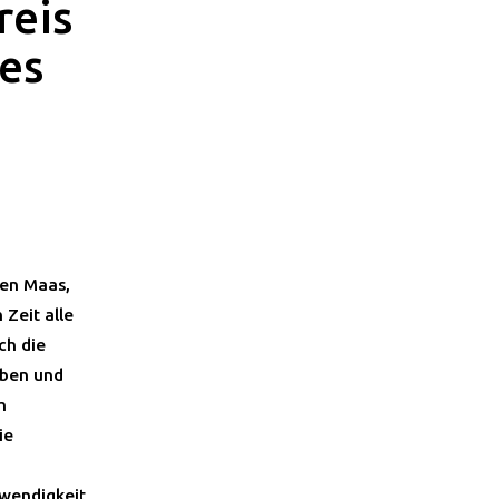
reis
ies
hen Maas,
Zeit alle
ch die
aben und
h
ie
twendigkeit