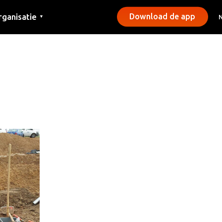
rganisatie
Download de app
▼
ntact
rs
emeentes