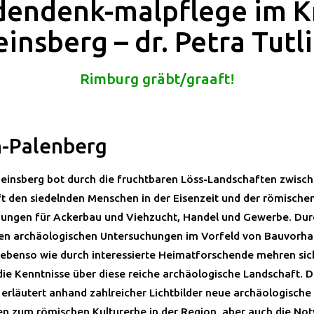
endenk-malpflege im K
insberg – dr. Petra Tutl
Rimburg gräbt/graaft!
-Palenberg
Heinsberg bot durch die fruchtbaren Löss-Landschaften zwisc
ft den siedelnden Menschen in der Eisenzeit und der römischen 
ungen für Ackerbau und Viehzucht, Handel und Gewerbe. Dur
en archäologischen Untersuchungen im Vorfeld von Bauvorh
ebenso wie durch interessierte Heimatforschende mehren sic
die Kenntnisse über diese reiche archäologische Landschaft. D
 erläutert anhand zahlreicher Lichtbilder neue archäologische
n zum römischen Kulturerbe in der Region, aber auch die No