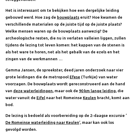
Het is interessant om te bekijken hoe een dergelijke leiding
gebouwd werd. Hoe zag de
bouwplaats
eruit? Hoe kwamen de
verschillende materialen op de juiste tijd op de juiste plaats?
Welke mensen waren op de bouwplaats aanwezig? De
archeologische resten, die nu in verlaten valleien liggen, zullen
tijdens de lezing tot leven komen: het kappen van de stenen is
als het ware te horen, net als het gebalk van de ezels en het
zingen van de werkmannen …
Gemma Jansen, de spreekster, deed jaren onderzoek naar vier
grote leidingen die de metropool
Efese
(Turkije) van water
voorzagen. De bouwplaats wordt gereconstrueerd aan de hand
van
deze waterleidingen
, maar ook de
90 km lange leiding
, die
water vanuit de
Eifel
naar het Romeinse
Keulen
bracht, komt aan
bod.
De lezing is bedoeld als voorbereiding op de 2-daagse excursie ‘
De Romeinse waterleiding naar Keulen
’, maar kan ook los
gevolgd worden.