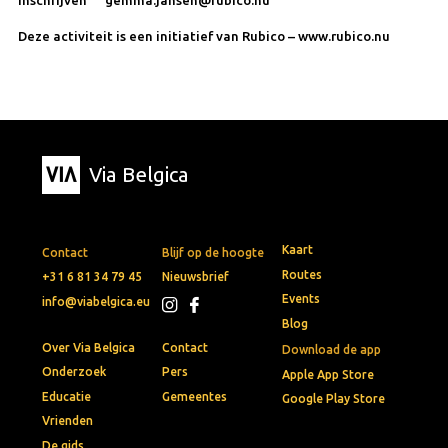
Deze activiteit is een initiatief van Rubico – www.rubico.nu
Via Belgica
Kaart
Contact
Blijf op de hoogte
Routes
+31 6 81 34 79 45
Nieuwsbrief
Events
info@viabelgica.eu
Blog
Over Via Belgica
Contact
Download de app
Onderzoek
Pers
Apple App Store
Educatie
Gemeentes
Google Play Store
Vrienden
De gids