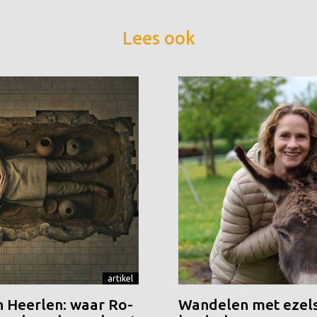
Lees ook
artikel
n Heerlen: waar Ro-
Wandelen met ezels