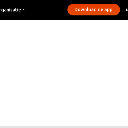
rganisatie
Download de app
▼
ntact
rs
emeentes