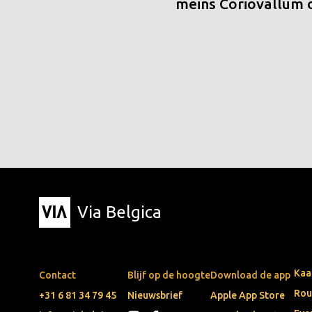
meins Coriovallum
Via Belgica
Kaa
Contact
Blijf op de hoogte
Download de app
Rou
+31 6 81 34 79 45
Nieuwsbrief
Apple App Store