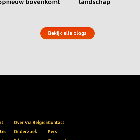
 opnieuw bovenkomt
landschap
Bekijk alle blogs
rt
Over Via Belgica
Contact
tes
Onderzoek
Pers