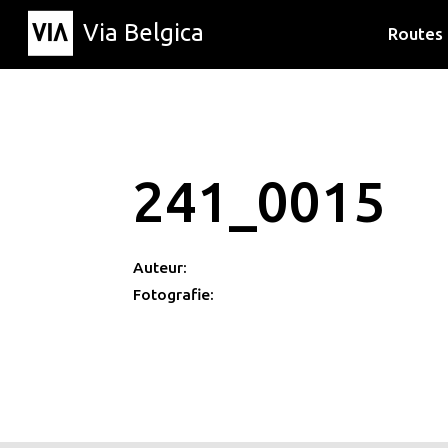
Via Belgica
Routes
Luisterr
Wandelr
Fietsrou
241_0015
Auteur:
Fotografie: