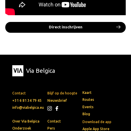
Direct inschrijven
Via Belgica
Kaart
Contact
Blijf op de hoogte
Routes
+31 6 81 34 79 45
Nieuwsbrief
Events
info@viabelgica.eu
Blog
Over Via Belgica
Contact
Download de app
Onderzoek
Pers
Apple App Store