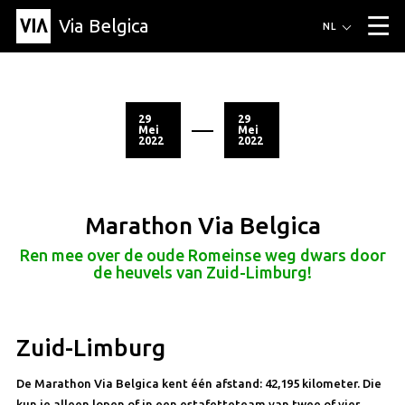
Via Belgica
Routes
NL
▼
Wandelroutes
Luisterroutes
Fietsroutes
Events
Blog
▼
29
29
Mei
Mei
2022
2022
Vrienden
Educatie
Recept
Artikel
Over Via Belgica
▼
Over Via Belgica
Onderzoek
Vrienden
Educatie
De gids
Organisatie
▼
Marathon Via Belgica
Gemeentes
Contact
Pers
Ren mee over de oude Romeinse weg dwars door
de heuvels van Zuid-Limburg!
Zuid-Limburg
De Marathon Via Belgica kent één afstand: 42,195 kilometer. Die
kun je alleen lopen of in een estafetteteam van twee of vier