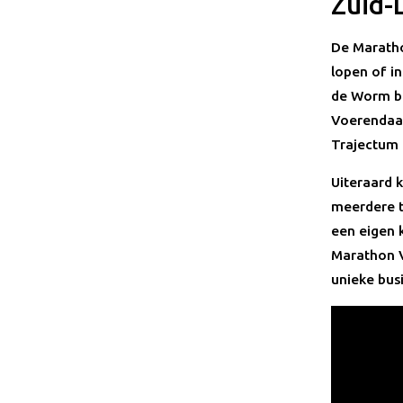
Zuid-
De Maratho
lopen of in
de Worm bi
Voerendaal
Trajectum 
Uiteraard 
meerdere t
een eigen k
Marathon V
unieke busi