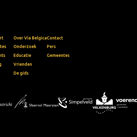
rt
Over Via Belgica
Contact
tes
Onderzoek
Pers
nts
Educatie
Gemeentes
g
Vrienden
De gids