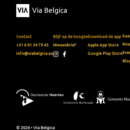
Via Belgica
Kaa
Contact
Blijf op de hoogte
Download de app
Rou
+31 6 81 34 79 45
Nieuwsbrief
Apple App Store
Eve
info@viabelgica.eu
Google Play Store
Blo
© 2026 • Via Belgica