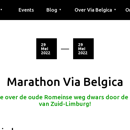
Events
Blog
Over Via Belgica
O
▼
▼
▼
outes
outes
tes
Artikel
Educatie
Recept
Vrienden
Over Via Belgica
Onderzoek
Educatie
Vrienden
De gids
Co
Pe
G
29
29
Mei
Mei
2022
2022
Marathon Via Belgica
e over de oude Romeinse weg dwars door de 
van Zuid-Limburg!