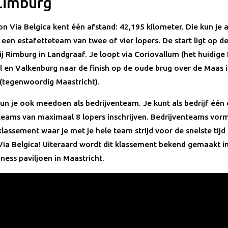
Limburg
n Via Belgica kent één afstand: 42,195 kilometer. Die kun je a
 een estafetteteam van twee of vier lopers. De start ligt op d
j Rimburg in Landgraaf. Je loopt via Coriovallum (het huidige 
 en Valkenburg naar de finish op de oude brug over de Maas 
(tegenwoordig Maastricht).
kun je ook meedoen als bedrijventeam. Je kunt als bedrijf één 
eams van maximaal 8 lopers inschrijven. Bedrijventeams vor
lassement waar je met je hele team strijd voor de snelste tijd
ia Belgica! Uiteraard wordt dit klassement bekend gemaakt in
ness paviljoen in Maastricht.