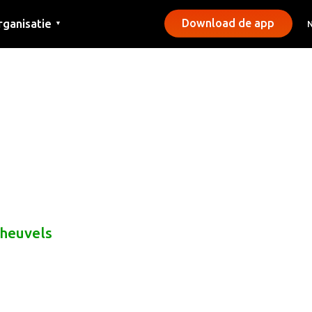
rganisatie
Download de app
▼
ntact
rs
emeentes
heuvels