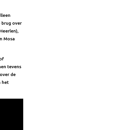
lleen
e brug over
Heerlen),
in Mosa
of
men tevens
 over de
 het