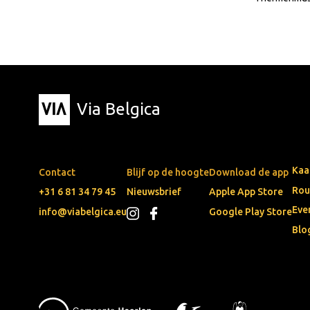
Via Belgica
Kaa
Contact
Blijf op de hoogte
Download de app
Rou
+31 6 81 34 79 45
Nieuwsbrief
Apple App Store
Eve
info@viabelgica.eu
Google Play Store
Blo