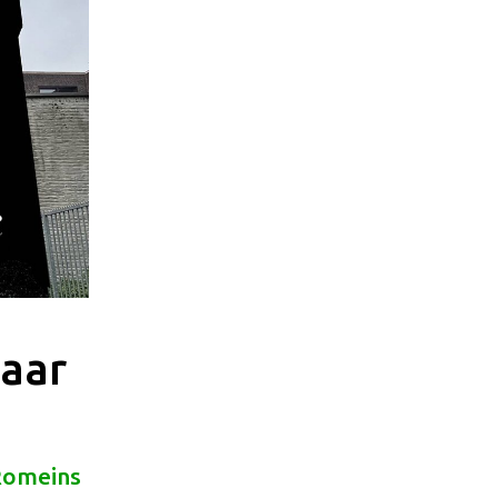
aar
Romeins