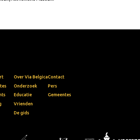
rt
Over Via Belgica
Contact
tes
Onderzoek
Pers
nts
Educatie
Gemeentes
g
Vrienden
De gids