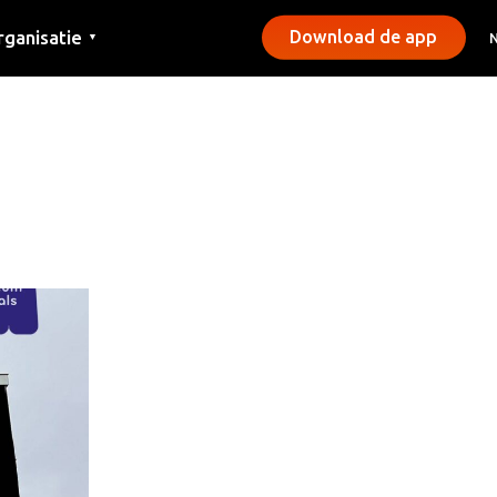
rganisatie
Download de app
▼
ntact
rs
emeentes