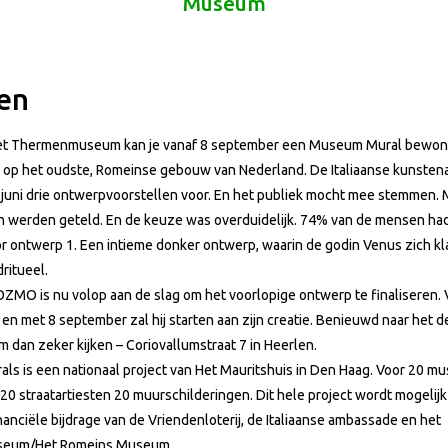
Museum
en
het Thermenmuseum kan je vanaf 8 september een Museum Mural bewon
d op het oudste, Romeinse gebouw van Nederland. De Italiaanse kunst
 juni drie ontwerpvoorstellen voor. En het publiek mocht mee stemmen. M
 werden geteld. En de keuze was overduidelijk. 74% van de mensen ha
r ontwerp 1. Een intieme donker ontwerp, waarin de godin Venus zich k
ritueel.
ZMO is nu volop aan de slag om het voorlopige ontwerp te finaliseren. 
en met 8 september zal hij starten aan zijn creatie. Benieuwd naar het de
 dan zeker kijken – Coriovallumstraat 7 in Heerlen.
s is een nationaal project van Het Mauritshuis in Den Haag. Voor 20 m
20 straatartiesten 20 muurschilderingen. Dit hele project wordt mogelij
nanciële bijdrage van de Vriendenloterij, de Italiaanse ambassade en het
eum/Het Romeins Museum.