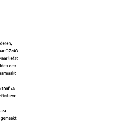
deren,
enaar OZMO
aar liefst
dden een
laarmaakt
Vanaf 26
finitieve
usea
k gemaakt