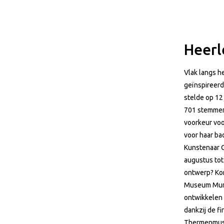
Heerl
Vlak langs 
geïnspireer
stelde op 12
701 stemmen
voorkeur voo
voor haar bad
Kunstenaar O
augustus tot 
ontwerp? Kom
Museum Mural
ontwikkelen 
dankzij de fi
Thermenmus