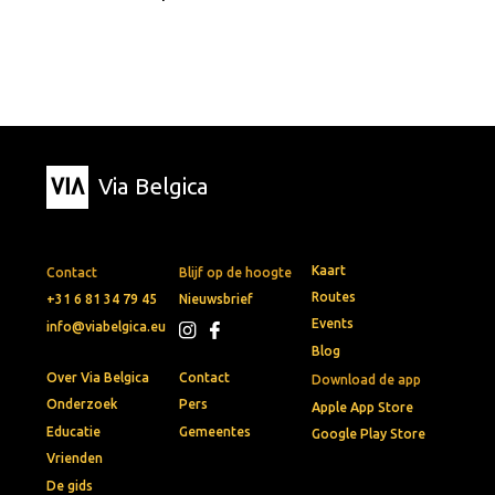
Via Belgica
Kaart
Contact
Blijf op de hoogte
Routes
+31 6 81 34 79 45
Nieuwsbrief
Events
info@viabelgica.eu
Blog
Over Via Belgica
Contact
Download de app
Onderzoek
Pers
Apple App Store
Educatie
Gemeentes
Google Play Store
Vrienden
De gids