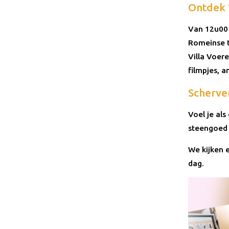
Ontdek 
Van 12u00 
Romeinse ti
Villa Voere
filmpjes, 
Scherve
Voel je al
steengoed 
We kijken 
dag.