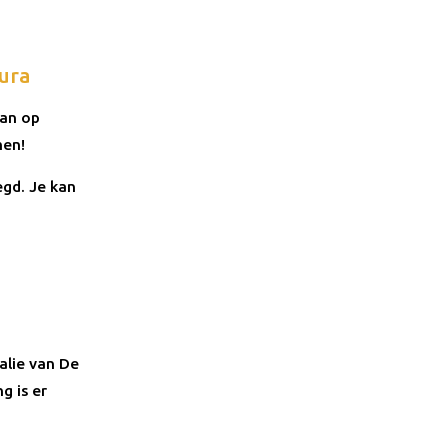
aura
dan op
men!
egd. Je kan
balie van De
g is er