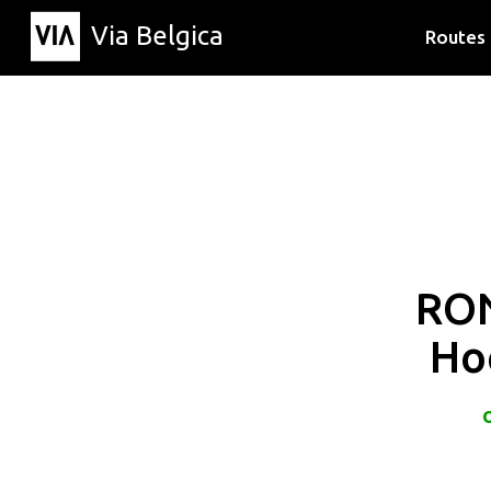
Via Belgica
Routes
Luisterr
Wandelr
Fietsrou
RO
Ho