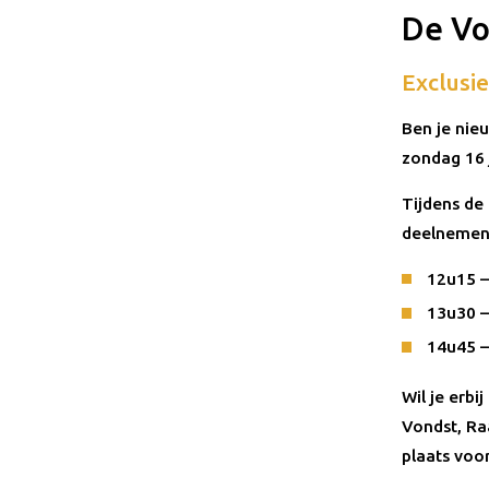
De Vo
Exclusie
Ben je nie
zondag 16 
Tijdens de
deelnemen 
12u15 
13u30 
14u45 
Wil je erbi
Vondst, Raa
plaats voo