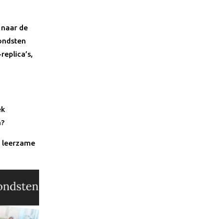
 naar de
vondsten
replica’s,
ek
n?
n leerzame