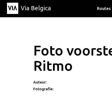
Via Belgica
Routes
Luisterr
Wandelr
Fietsrou
Foto voorst
Ritmo
Auteur:
Fotografie: