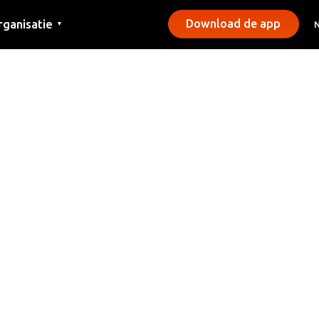
rganisatie
Download de app
▼
ntact
rs
emeentes