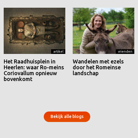
artikel
vrienden
Het Raadhuisplein in
Wandelen met ezels
Heerlen: waar Ro-meins
door het Romeinse
Coriovallum opnieuw
landschap
bovenkomt
Bekijk alle blogs