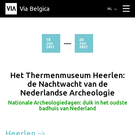
Via Belgica
Routes
NL
▼
Wandelroutes
Luisterroutes
Fietsroutes
Events
Blog
▼
18
20
Jun
Jun
2021
2021
Vrienden
Educatie
Recept
Artikel
Over Via Belgica
▼
Over Via Belgica
Onderzoek
Vrienden
Educatie
De gids
Organisatie
▼
Het Thermenmuseum Heerlen:
Gemeentes
Contact
Pers
de Nachtwacht van de
Nederlandse Archeologie
Nationale Archeologiedagen: duik in het oudste
badhuis van Nederland
Heerlen