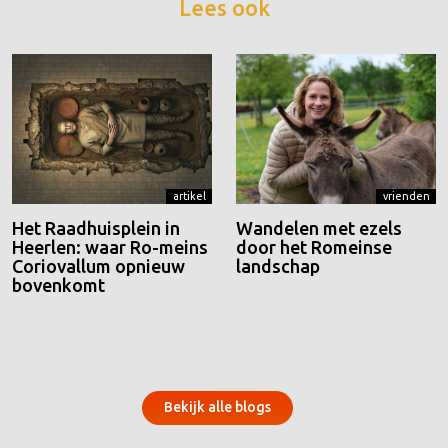
Lees ook
artikel
vrienden
Het Raadhuisplein in
Wandelen met ezels
Heerlen: waar Ro-meins
door het Romeinse
Coriovallum opnieuw
landschap
bovenkomt
Bekijk alle blogs