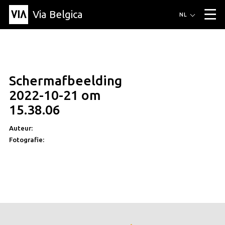
Via Belgica
Routes
NL
▼
Wandelroutes
Luisterroutes
Fietsroutes
Events
Blog
▼
Schermafbeelding
Vrienden
Educatie
Recept
Artikel
Over Via Belgica
▼
2022-10-21 om
Over Via Belgica
Onderzoek
Vrienden
Educatie
De gids
15.38.06
Organisatie
▼
Auteur:
Gemeentes
Contact
Pers
Fotografie: