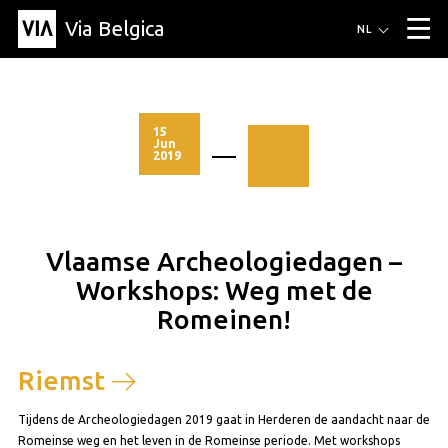
Via Belgica
Routes
NL
▼
Wandelroutes
Luisterroutes
Fietsroutes
Events
Blog
▼
15
Jun
2019
Vrienden
Educatie
Recept
Artikel
Over Via Belgica
▼
Over Via Belgica
Onderzoek
Vrienden
Educatie
De gids
Organisatie
▼
Vlaamse Archeologiedagen –
Gemeentes
Contact
Pers
Workshops: Weg met de
Romeinen!
Riemst
Tijdens de Archeologiedagen 2019 gaat in Herderen de aandacht naar de
Romeinse weg en het leven in de Romeinse periode. Met workshops