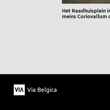
Het Raadhuisplein i
meins Coriovallum
Via Belgica