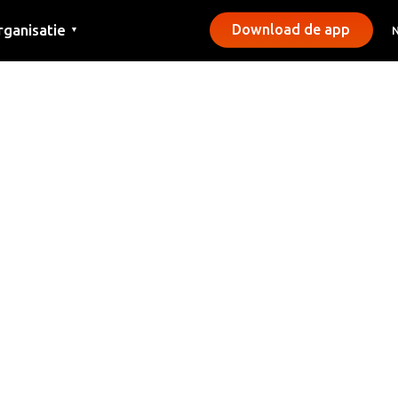
rganisatie
Download de app
▼
ntact
rs
emeentes