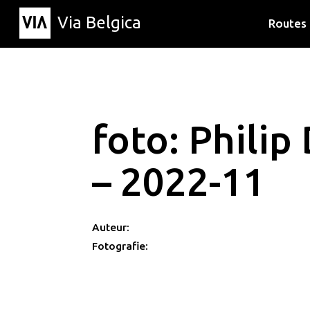
Via Belgica
Routes
Luisterr
Wandelr
Fietsrou
foto: Philip
– 2022-11
Auteur:
Fotografie: