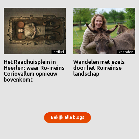
artikel
vrienden
Het Raadhuisplein in
Wandelen met ezels
Heerlen: waar Ro-meins
door het Romeinse
Coriovallum opnieuw
landschap
bovenkomt
Bekijk alle blogs