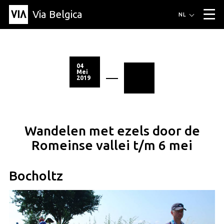
Via Belgica
Routes
NL
▼
Wandelroutes
Luisterroutes
Fietsroutes
Events
Blog
▼
04
Mei
2019
Vrienden
Educatie
Recept
Artikel
Over Via Belgica
▼
Over Via Belgica
Onderzoek
Vrienden
Educatie
De gids
Organisatie
▼
Wandelen met ezels door de
Gemeentes
Contact
Pers
Romeinse vallei t/m 6 mei
Bocholtz