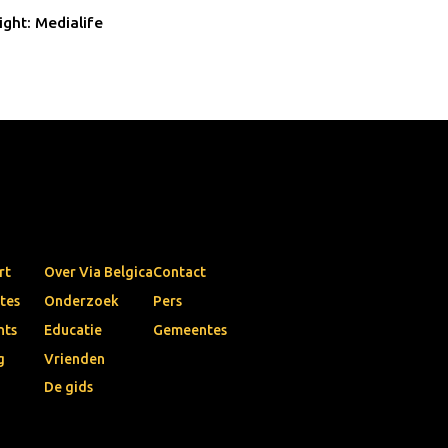
ight: Medialife
rt
Over Via Belgica
Contact
tes
Onderzoek
Pers
nts
Educatie
Gemeentes
g
Vrienden
De gids