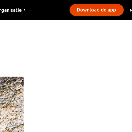
rganisatie
Download de app
▼
ntact
rs
emeentes