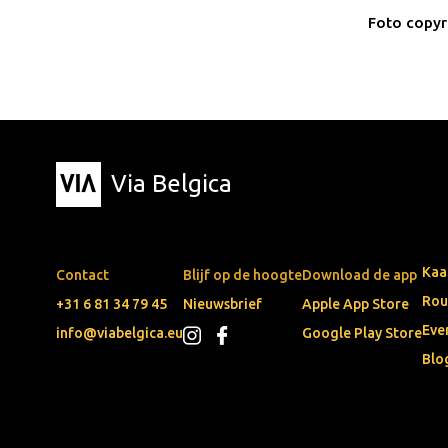
Foto copyr
Via Belgica
Kaa
Contact
Blijf op de hoogte
Download de app
Rou
+31 6 81 34 79 45
Nieuwsbrief
Apple App Store
Eve
info@viabelgica.eu
Google Play Store
Blo