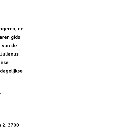
ngeren, de
aren gids
n van de
Julianus,
inse
dagelijkse
.
s 2, 3700