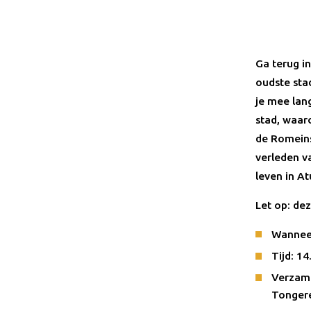
Ga terug i
oudste sta
je mee lan
stad, waar
de Romeins
verleden v
leven in A
Let op: de
Wanneer:
Tijd: 14
Verzame
Tonger