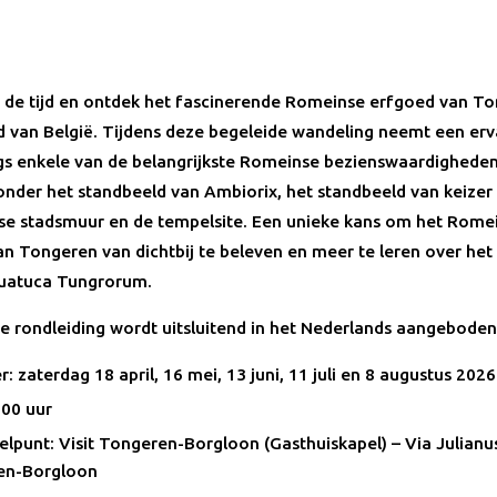
n de tijd en ontdek het fascinerende Romeinse erfgoed van To
d van België. Tijdens deze begeleide wandeling neemt een erv
gs enkele van de belangrijkste Romeinse bezienswaardighede
onder het standbeeld van Ambiorix, het standbeeld van keizer 
e stadsmuur en de tempelsite. Een unieke kans om het Rome
an Tongeren van dichtbij te beleven en meer te leren over het 
tuatuca Tungrorum.
ze rondleiding wordt uitsluitend in het Nederlands aangeboden
 zaterdag 18 april, 16 mei, 13 juni, 11 juli en 8 augustus 2026
.00 uur
lpunt: Visit Tongeren-Borgloon (Gasthuiskapel) – Via Julianu
en-Borgloon