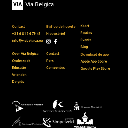
Via Belgica
Kaart
Contact
Blijf op de hoogte
Routes
+31 6 81 34 79 45
Nieuwsbrief
Events
info@viabelgica.eu
Blog
Over Via Belgica
Contact
Download de app
Onderzoek
Pers
Apple App Store
Educatie
Gemeentes
Google Play Store
Vrienden
De gids