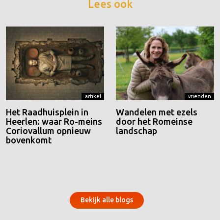
Lees ook
artikel
vrienden
Het Raadhuisplein in
Wandelen met ezels
Heerlen: waar Ro-meins
door het Romeinse
Coriovallum opnieuw
landschap
bovenkomt
Bekijk alle blogs