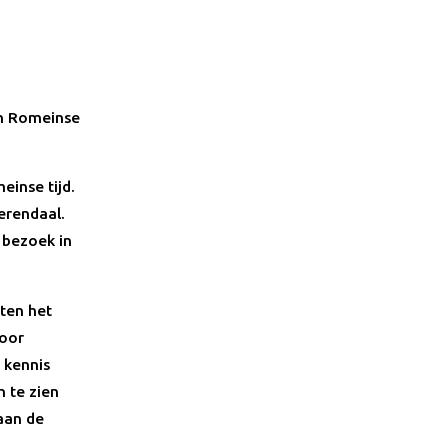
en Romeinse
einse tijd.
erendaal.
 bezoek in
cten het
voor
 kennis
 te zien
 aan de