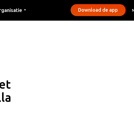
rganisatie
Download de app
▼
ntact
rs
emeentes
et
la