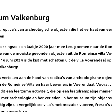
um Valkenburg
ol replica’s van archeologische objecten die het verhaal van e
len
ekkingsreis en laat je 2000 jaar mee terug nemen naar de Rom
ie van de mooiste gevonden objecten uit de Romeinse villa Vo
6 juni 2024 is de kist met schatten uit de villa Voerendaal op
lkenburg!
rs vertellen aan de hand van replica’s van archeologische obje
n de Romeinse Villa en haar bewoners in Voerendaal. Vooral 
 dit een leerzame activiteit, die op een laagdrempelige manier
 met archeologie en het verleden. In het museum zijn objecten
ig zijn uit vergelijkbare villa’s met mozaïek vloeren, fresco’s
nog meer luxe.