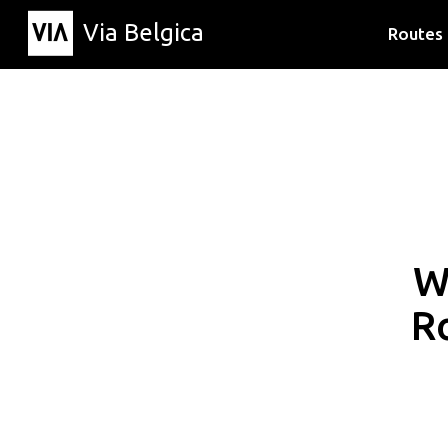
Via Belgica
Routes
Luisterr
Wandelr
Fietsrou
W
R