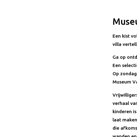
Muse
Een kist v
villa vertel
Ga op ontd
Een select
Op zondag 1
Museum Va
Vrijwillige
verhaal va
kinderen is
laat maken
die afkomst
wanden en 