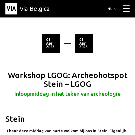
Via Belgica
Routes
NL
▼
Wandelroutes
Luisterroutes
Fietsroutes
Events
Blog
▼
01
01
Apr
Apr
2023
2023
Vrienden
Educatie
Recept
Artikel
Over Via Belgica
▼
Over Via Belgica
Onderzoek
Vrienden
Educatie
De gids
Organisatie
▼
Workshop LGOG: Archeohotspot
Gemeentes
Contact
Pers
Stein – LGOG
Inloopmiddag in het teken van archeologie
Stein
U bent deze middag van harte welkom bij ons in Stein. Eigenlijk