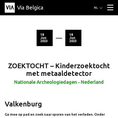
Via Belgica
Routes
NL
▼
Wandelroutes
Luisterroutes
Fietsroutes
Events
Blog
▼
18
18
Jun
Jun
2023
2023
Vrienden
Educatie
Recept
Artikel
Over Via Belgica
▼
Over Via Belgica
Onderzoek
Vrienden
Educatie
De gids
Organisatie
▼
ZOEKTOCHT – Kinderzoektocht
Gemeentes
Contact
Pers
met metaaldetector
Nationale Archeologiedagen - Nederland
Valkenburg
Ga mee op pad en zoek naar sporen van het verleden. Onder