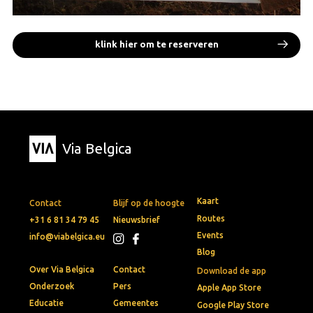
klink hier om te reserveren
Via Belgica
Kaart
Contact
Blijf op de hoogte
Routes
+31 6 81 34 79 45
Nieuwsbrief
Events
info@viabelgica.eu
Blog
Over Via Belgica
Contact
Download de app
Onderzoek
Pers
Apple App Store
Educatie
Gemeentes
Google Play Store