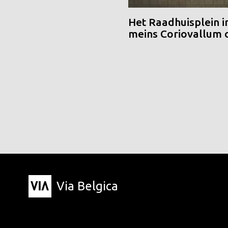
Het Raadhuisplein i
meins Coriovallum
Via Belgica