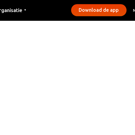
rganisatie
Download de app
▼
ntact
rs
emeentes