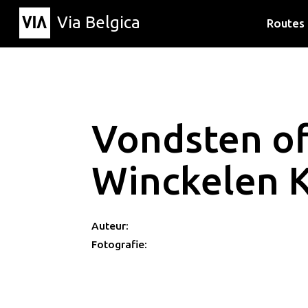
Via Belgica
Routes
Luisterr
Wandelr
Fietsrou
Vondsten of
Winckelen 
Auteur:
Fotografie: