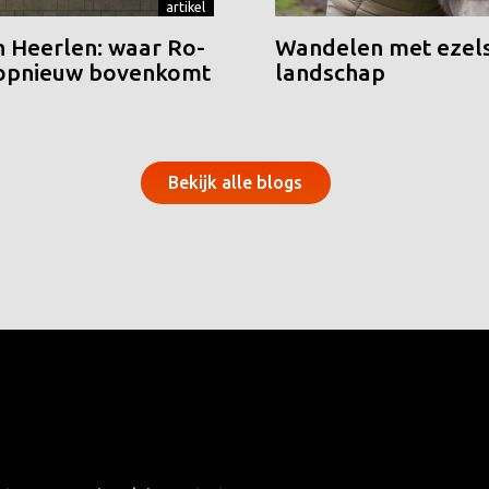
artikel
n Heerlen: waar Ro-
Wandelen met ezels
 opnieuw bovenkomt
landschap
Bekijk alle blogs