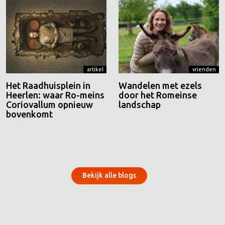
artikel
vrienden
Het Raadhuisplein in
Wandelen met ezels
Heerlen: waar Ro-meins
door het Romeinse
Coriovallum opnieuw
landschap
bovenkomt
Bekijk alle blogs