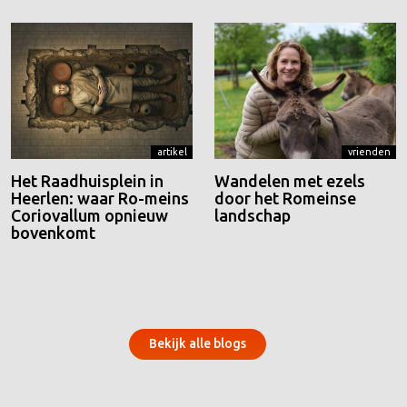
artikel
vrienden
Het Raadhuisplein in
Wandelen met ezels
Heerlen: waar Ro-meins
door het Romeinse
Coriovallum opnieuw
landschap
bovenkomt
Bekijk alle blogs