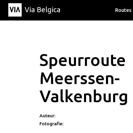
Via Belgica
Routes
Luisterr
Wandelr
Fietsrou
Speurroute
Meerssen-
Valkenburg
Auteur:
Fotografie: