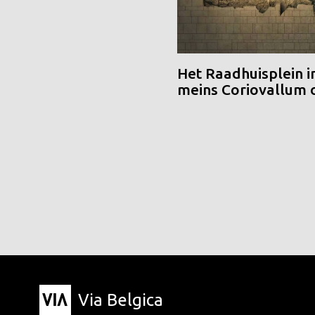
Het Raadhuisplein i
meins Coriovallum
Via Belgica