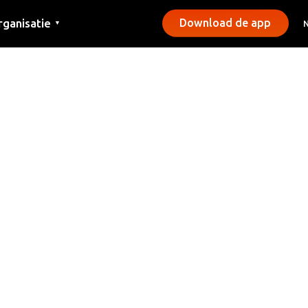
rganisatie
Download de app
▼
ntact
rs
emeentes