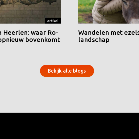
artikel
n Heerlen: waar Ro-
Wandelen met ezels
 opnieuw bovenkomt
landschap
Bekijk alle blogs